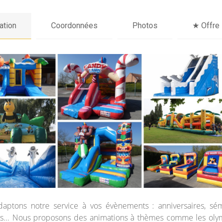
ation
Coordonnées
Photos
★ Offre
aptons notre service à vos évènements : anniversaires, sém
s... Nous proposons des animations à thèmes comme les ol